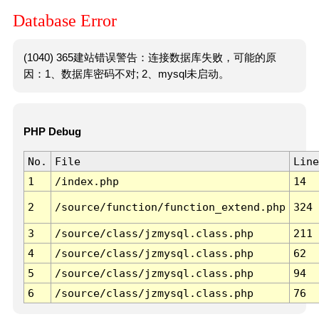
Database Error
(1040) 365建站错误警告：连接数据库失败，可能的原
因：1、数据库密码不对; 2、mysql未启动。
PHP Debug
No.
File
Line
1
/index.php
14
2
/source/function/function_extend.php
324
3
/source/class/jzmysql.class.php
211
4
/source/class/jzmysql.class.php
62
5
/source/class/jzmysql.class.php
94
6
/source/class/jzmysql.class.php
76