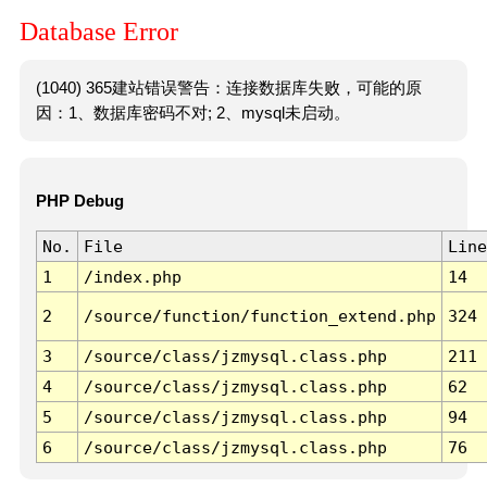
Database Error
(1040) 365建站错误警告：连接数据库失败，可能的原
因：1、数据库密码不对; 2、mysql未启动。
PHP Debug
No.
File
Line
1
/index.php
14
2
/source/function/function_extend.php
324
3
/source/class/jzmysql.class.php
211
4
/source/class/jzmysql.class.php
62
5
/source/class/jzmysql.class.php
94
6
/source/class/jzmysql.class.php
76