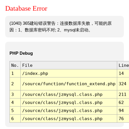
Database Error
(1040) 365建站错误警告：连接数据库失败，可能的原
因：1、数据库密码不对; 2、mysql未启动。
PHP Debug
No.
File
Line
1
/index.php
14
2
/source/function/function_extend.php
324
3
/source/class/jzmysql.class.php
211
4
/source/class/jzmysql.class.php
62
5
/source/class/jzmysql.class.php
94
6
/source/class/jzmysql.class.php
76