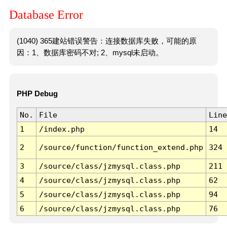
Database Error
(1040) 365建站错误警告：连接数据库失败，可能的原
因：1、数据库密码不对; 2、mysql未启动。
PHP Debug
No.
File
Line
1
/index.php
14
2
/source/function/function_extend.php
324
3
/source/class/jzmysql.class.php
211
4
/source/class/jzmysql.class.php
62
5
/source/class/jzmysql.class.php
94
6
/source/class/jzmysql.class.php
76